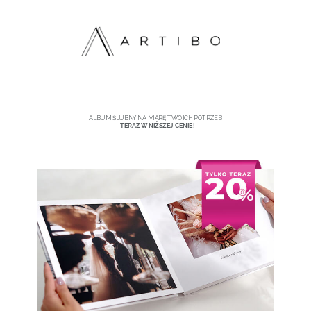
ALBUM ŚLUBNY NA MIARĘ TWOICH POTRZEB
-
TERAZ W NIŻSZEJ CENIE!