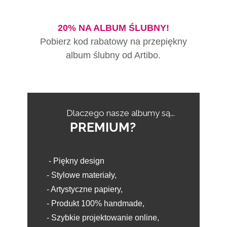
20%
NA ALBUM ŚLUBNY!
Pobierz kod rabatowy na przepiękny
album ślubny od Artibo.
Dlaczego nasze albumy są...
PREMIUM?
- Piękny design
- Stylowe materiały,
- Artystyczne papiery,
- Produkt 100% handmade,
- Szybkie projektowanie online,