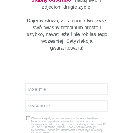
Ślubny od Artibo
i nadaj swoim
zdjęciom drugie życie!
Dajemy słowo, że z nami stworzysz
swój własny fotoalbum prosto i
szybko, nawet jeżeli nie robiłaś tego
wcześniej. Satysfakcja
gwarantowana!
Moje imię
Mój e-mail
Wyrażam zgodę na otrzymywanie informacji handlowej
(newsletter) na podany w formularzu adres poczty
elektronicznej od Focus sp.z o.o. z siedzibą w Zaczerniu 190,
36 – 062 Zaczernie (Artibo). Newsletter wysyłany jest
nieodpłatnie. Zgoda jest dobrowolna i może być w każdej